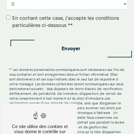
En cochant cette case, j'accepte les conditions
particulières ci-dessous **
Envoyer
** Les données personnelles communiquées sont nécessaires aux fins de
vous contacter et sont enregistrées dans un fichier informatisé. Elles
sont destinées à et ses sous-traitants dans le seul but de répondre à
votre message. Les données collectées seront communiquées aux seuls
destinataires suivants: . Vous disposez de droits d’accès, de rectification,
d’effacement, de portabilité, de limitation, d’opposition, de retrait de
votre consentement à tout moment et du droit d’introduire une
réclamation auprès d’une autorité de contrôle, ainsi que d’organiser le
sort de vos données post-mortem. Vous pouvez exercer ces droits par
voie postale à l'adresse ou par courrier électronique à l'adresse . Un
justificatif d'identité pourra vous être demandé. Nous conservons vos
données pendant la période de prise de contact puis pendant la durée
Ce site utilise des cookies et
de prescription légale aux fins probatoires et de gestion des
vous donne le contrôle sur
contentieux. Vous avez le droit de vous inscrire sur la liste d'opposition