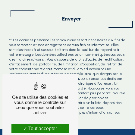
Envoyer
** Les données personnelles communiquées sont nécessaires aux fins de
vous contacter et sont enregistrées dans un fichier informatisé. Elles
sont destinées à et ses sous-traitants dans le seul but de répondre à
votre message. Les données collectées seront communiquées aux seuls
destinataires suivants: . Vous disposez de droits d’accès, de rectification,
d’effacement, de portabilité, de limitation, d’opposition, de retrait de
votre consentement à tout moment et du droit d’introduire une
réclamation auprès d’une autorité de contrôle, ainsi que d’organiser le
sort de vos données post-mortem. Vous pouvez exercer ces droits par
voie postale à l'adresse ou par courrier électronique à l'adresse . Un
justificatif d'identité pourra vous être demandé. Nous conservons vos
données pendant la période de prise de contact puis pendant la durée
Ce site utilise des cookies et
de prescription légale aux fins probatoires et de gestion des
vous donne le contrôle sur
contentieux. Vous avez le droit de vous inscrire sur la liste d'opposition
ceux que vous souhaitez
au démarchage téléphonique, disponible à cette adresse:
activer
Bloctel.gouv.fr
. Consultez le site cnil.fr pour plus d’informations sur vos
droits.
Tout accepter