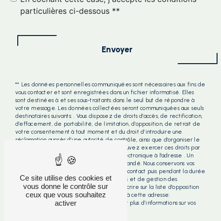
particulières ci-dessous **
Envoyer
** Les données personnelles communiquées sont nécessaires aux fins de
vous contacter et sont enregistrées dans un fichier informatisé. Elles
sont destinées à et ses sous-traitants dans le seul but de répondre à
votre message. Les données collectées seront communiquées aux seuls
destinataires suivants: . Vous disposez de droits d’accès, de rectification,
d’effacement, de portabilité, de limitation, d’opposition, de retrait de
votre consentement à tout moment et du droit d’introduire une
réclamation auprès d’une autorité de contrôle, ainsi que d’organiser le
sort de vos données post-mortem. Vous pouvez exercer ces droits par
voie postale à l'adresse ou par courrier électronique à l'adresse . Un
justificatif d'identité pourra vous être demandé. Nous conservons vos
données pendant la période de prise de contact puis pendant la durée
Ce site utilise des cookies et
de prescription légale aux fins probatoires et de gestion des
vous donne le contrôle sur
contentieux. Vous avez le droit de vous inscrire sur la liste d'opposition
ceux que vous souhaitez
au démarchage téléphonique, disponible à cette adresse:
activer
Bloctel.gouv.fr
. Consultez le site cnil.fr pour plus d’informations sur vos
droits.