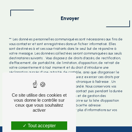
Envoyer
** Les données personnelles communiquées sont nécessaires aux fins de
vous contacter et sont enregistrées dans un fichier informatisé. Elles
sont destinées à et ses sous-traitants dans le seul but de répondre à
votre message. Les données collectées seront communiquées aux seuls
destinataires suivants: . Vous disposez de droits d’accès, de rectification,
d’effacement, de portabilité, de limitation, d’opposition, de retrait de
votre consentement à tout moment et du droit d’introduire une
réclamation auprès d’une autorité de contrôle, ainsi que d’organiser le
sort de vos données post-mortem. Vous pouvez exercer ces droits par
voie postale à l'adresse ou par courrier électronique à l'adresse . Un
justificatif d'identité pourra vous être demandé. Nous conservons vos
données pendant la période de prise de contact puis pendant la durée
Ce site utilise des cookies et
de prescription légale aux fins probatoires et de gestion des
vous donne le contrôle sur
contentieux. Vous avez le droit de vous inscrire sur la liste d'opposition
ceux que vous souhaitez
au démarchage téléphonique, disponible à cette adresse:
activer
Bloctel.gouv.fr
. Consultez le site cnil.fr pour plus d’informations sur vos
droits.
Tout accepter