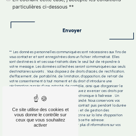
particulières ci-dessous **
Envoyer
** Les données personnelles communiquées sont nécessaires aux fins de
vous contacter et sont enregistrées dans un fichier informatisé. Elles
sont destinées à et ses sous-traitants dans le seul but de répondre à
votre message. Les données collectées seront communiquées aux seuls
destinataires suivants: . Vous disposez de droits d’accès, de rectification,
d’effacement, de portabilité, de limitation, d’opposition, de retrait de
votre consentement à tout moment et du droit d’introduire une
réclamation auprès d’une autorité de contrôle, ainsi que d’organiser le
sort de vos données post-mortem. Vous pouvez exercer ces droits par
voie postale à l'adresse ou par courrier électronique à l'adresse . Un
justificatif d'identité pourra vous être demandé. Nous conservons vos
données pendant la période de prise de contact puis pendant la durée
Ce site utilise des cookies et
de prescription légale aux fins probatoires et de gestion des
vous donne le contrôle sur
contentieux. Vous avez le droit de vous inscrire sur la liste d'opposition
ceux que vous souhaitez
au démarchage téléphonique, disponible à cette adresse:
activer
Bloctel.gouv.fr
. Consultez le site cnil.fr pour plus d’informations sur vos
droits.